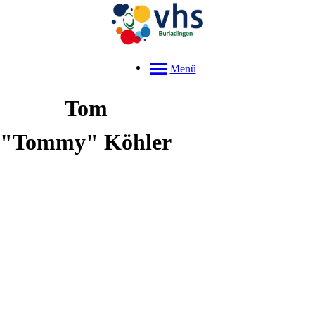
Menü
Tom
"Tommy"
Köhler