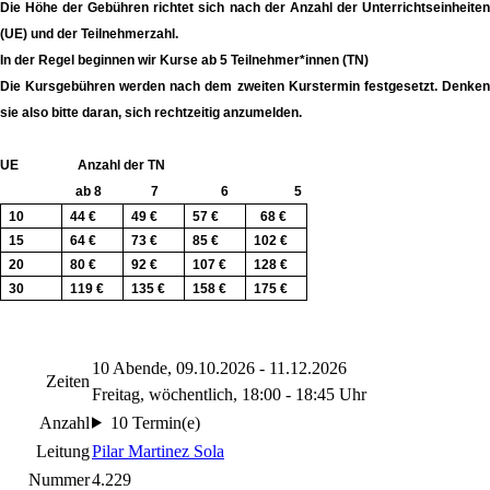
Die Höhe der Gebühren richtet sich nach der Anzahl der Unterrichtseinheiten
(UE) und der Teilnehmerzahl.
In der Regel beginnen wir Kurse ab 5 Teilnehmer*innen (TN)
Die Kursgebühren werden nach dem zweiten Kurstermin festgesetzt. Denken
sie also bitte daran, sich rechtzeitig anzumelden.
UE Anzahl der TN
ab 8 7 6 5
10
44 €
49 €
57 €
68 €
15
64 €
73 €
85 €
102 €
20
80 €
92 €
107 €
128 €
30
119 €
135 €
158 €
175 €
10 Abende, 09.10.2026 - 11.12.2026
Zeiten
Freitag, wöchentlich, 18:00 - 18:45 Uhr
Anzahl
10 Termin(e)
Leitung
Pilar Martinez Sola
Nummer
4.229